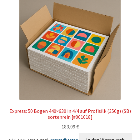
Express: 50 Bogen 440×630 in 4/4 auf Profisilk (350g) (SB)
sortenrein [#001018]
183,09
€
In den Warenkorb