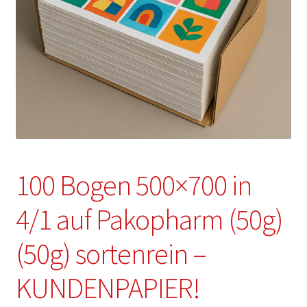
100 Bogen 500×700 in
4/1 auf Pakopharm (50g)
(50g) sortenrein –
KUNDENPAPIER!