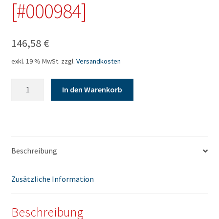
[#000984]
146,58
€
exkl. 19 % MwSt.
zzgl.
Versandkosten
100
In den Warenkorb
Bogen
500x700
in
4/1
auf
Beschreibung
Pakopharm
(50g)
Zusätzliche Information
(50g)
sortenrein
-
Beschreibung
KUNDENPAPIER!