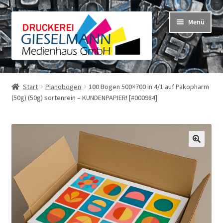
Zur
Zum
Menü
Navigation
Inhalt
springen
springen
Shop
Warenkorb
Unterm
Start
Planobogen
100 Bogen 500×700 in 4/1 auf Pakopharm
(50g) (50g) sortenrein – KUNDENPAPIER! [#000984]
öffnen
Mein Konto
Unterm
öffnen