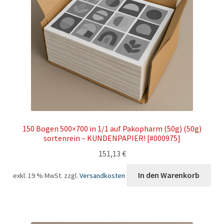
150 Bogen 500×700 in 1/1 auf Pakopharm (50g) (50g)
sortenrein – KUNDENPAPIER! [#000975]
151,13
€
In den Warenkorb
exkl. 19 % MwSt.
zzgl.
Versandkosten