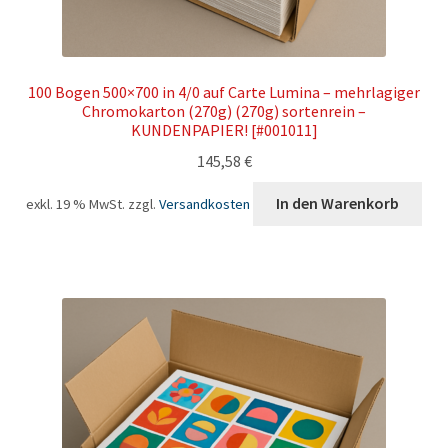
100 Bogen 500×700 in 4/0 auf Carte Lumina – mehrlagiger
Chromokarton (270g) (270g) sortenrein –
KUNDENPAPIER! [#001011]
145,58
€
In den Warenkorb
exkl. 19 % MwSt.
zzgl.
Versandkosten