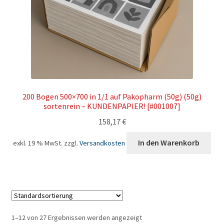
200 Bogen 500×700 in 1/1 auf Pakopharm (50g) (50g)
sortenrein – KUNDENPAPIER! [#001007]
158,17
€
In den Warenkorb
exkl. 19 % MwSt.
zzgl.
Versandkosten
1–12 von 27 Ergebnissen werden angezeigt