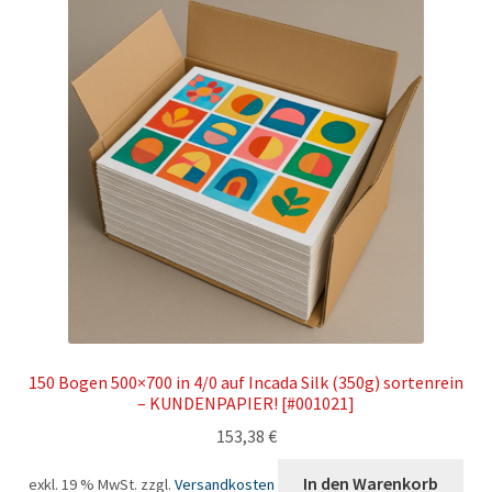
150 Bogen 500×700 in 4/0 auf Incada Silk (350g) sortenrein
– KUNDENPAPIER! [#001021]
153,38
€
In den Warenkorb
exkl. 19 % MwSt.
zzgl.
Versandkosten