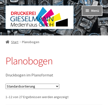
Zur
Zum
Menü
Navigation
Inhalt
springen
springen
Shop
Warenkorb
Unterm
Start
Planobogen
öffnen
Mein Konto
Unterm
öffnen
Planobogen
Druckbogen im Planoformat
1–12 von 27 Ergebnissen werden angezeigt