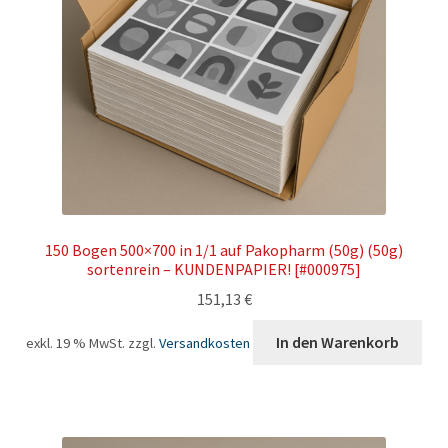
150 Bogen 500×700 in 1/1 auf Pakopharm (50g) (50g)
sortenrein – KUNDENPAPIER! [#000975]
151,13
€
In den Warenkorb
exkl. 19 % MwSt.
zzgl.
Versandkosten