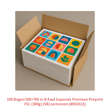
100 Bogen 500×700 in 4/4 auf Soporset Premium Preprint
FSC (300g) (SB) sortenrein [#001023]