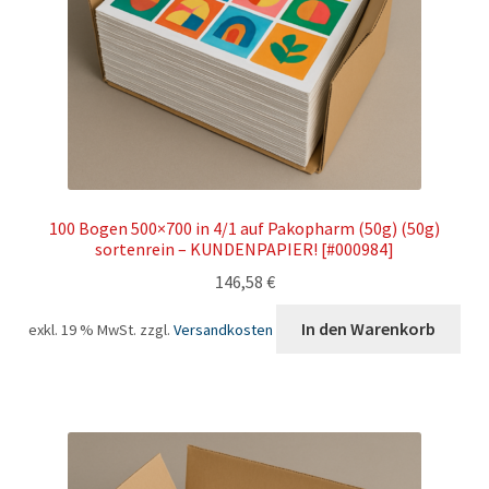
100 Bogen 500×700 in 4/1 auf Pakopharm (50g) (50g)
sortenrein – KUNDENPAPIER! [#000984]
146,58
€
In den Warenkorb
exkl. 19 % MwSt.
zzgl.
Versandkosten