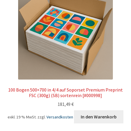
100 Bogen 500×700 in 4/4 auf Soporset Premium Preprint
FSC (300g) (SB) sortenrein [#000998]
181,49
€
In den Warenkorb
exkl. 19 % MwSt.
zzgl.
Versandkosten