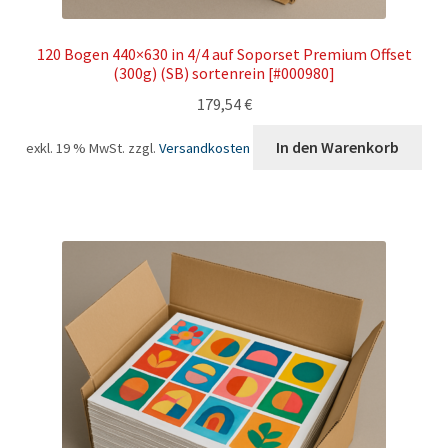
120 Bogen 440×630 in 4/4 auf Soporset Premium Offset
(300g) (SB) sortenrein [#000980]
179,54
€
In den Warenkorb
exkl. 19 % MwSt.
zzgl.
Versandkosten