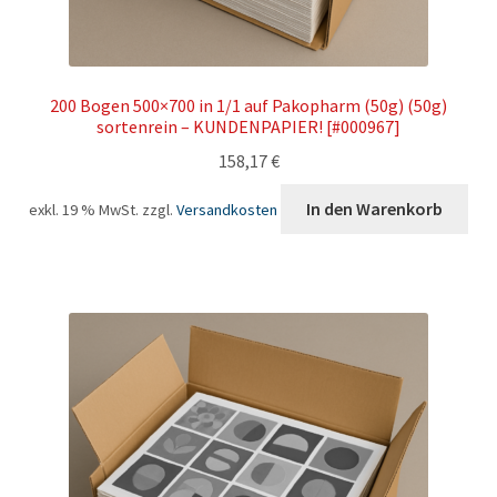
200 Bogen 500×700 in 1/1 auf Pakopharm (50g) (50g)
sortenrein – KUNDENPAPIER! [#000967]
158,17
€
In den Warenkorb
exkl. 19 % MwSt.
zzgl.
Versandkosten