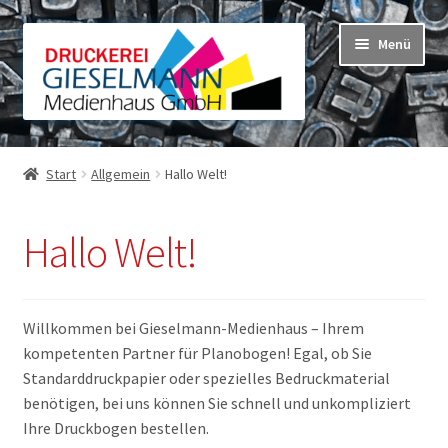
Zur
Zum
Menü
Navigation
Inhalt
springen
springen
Shop
Warenkorb
Unterm
Start
Allgemein
Hallo Welt!
öffnen
Mein Konto
Unterm
öffnen
Hallo Welt!
Willkommen bei Gieselmann-Medienhaus – Ihrem
kompetenten Partner für Planobogen! Egal, ob Sie
Standarddruckpapier oder spezielles Bedruckmaterial
benötigen, bei uns können Sie schnell und unkompliziert
Ihre Druckbogen bestellen.