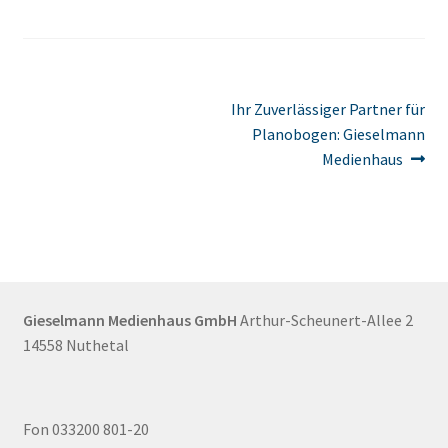
Beitragsnavigation
Nächster
Ihr Zuverlässiger Partner für
Beitrag:
Planobogen: Gieselmann
Medienhaus
Gieselmann Medienhaus GmbH
Arthur-Scheunert-Allee 2
14558 Nuthetal
Fon 033200 801-20